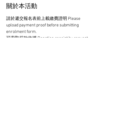
關於本活動
請於遞交報名表前上載繳費證明 Please 
upload payment proof before submitting 
enrolment form.
可索取捐款收據 Donation receipt by request.
歡迎額外捐款 Extra donation welcome.
付款方法 Payment Method： 
轉數快 FPS: 160003901
轉帳Transfer：集友銀行 Chiyu Bank 
03973620044400 (Rough C Limited)
顯示更多
分享此活動