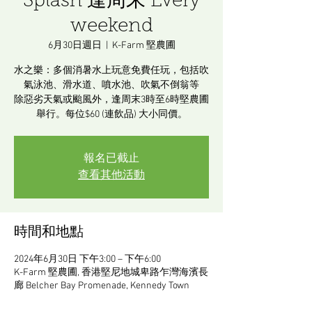
Splash 逢周末 Every
weekend
6月30日週日
  |  
K-Farm 堅農圃
水之樂：多個消暑水上玩意免費任玩，包括吹
氣泳池、滑水道、噴水池、吹氣不倒翁等
除惡劣天氣或颱風外，逢周末3時至6時堅農圃
舉行。每位$60 (連飲品) 大小同價。
報名已截止
查看其他活動
時間和地點
2024年6月30日 下午3:00 – 下午6:00
K-Farm 堅農圃, 香港堅尼地城卑路乍灣海濱長
廊 Belcher Bay Promenade, Kennedy Town