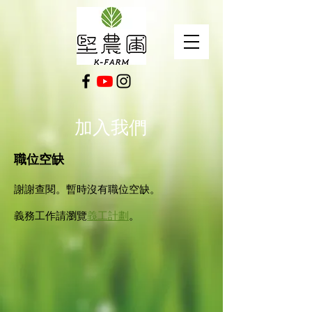
​加入我們
職位空缺
謝謝查閱。暫時沒有職位空缺。
​義務工作請瀏覽
義工計劃
。