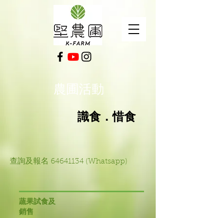
農圃活動
​識食．惜食
查詢及報名
64641134
(Whatsapp)
蔬果試食及
銷售