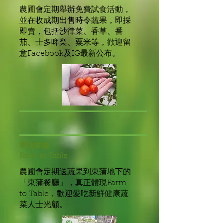
農圃會定期舉辦免費試食活動，
並在收成期出售時令蔬果，即採
即賣，包括沙律菜、香草、番
茄、士多啤梨、粟米等，歡迎留
意Facebook及IG最新公布。
東蒲餐廳
Farm to Table
農圃會定期送蔬果到東蒲地下的
「東蒲餐廳」，真正體現Farm
to Table，歡迎愛吃新鮮健康蔬
菜人士光顧。