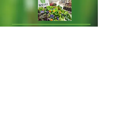
送菜惜食堂
農圃多年來不時免費送出蔬果和
淡水魚到「惜食堂」或其他社福
機構，讓長者和弱勢社群品嘗優
質新鮮美食。
K-Farm 20-23
K-Farm 23-25