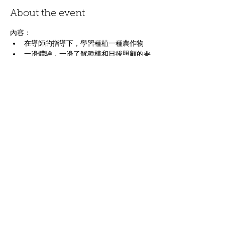
About the event
內容：
在導師的指導下，學習種植一種農作物
一邊體驗，一邊了解種植和日後照顧的要
點
善用餘暇，放鬆身心，體驗都市農耕的樂
趣
適合沒有種植經驗、生活繁忙的都市人
蔬菜：每月第一及第三個星期六10:00
Show More
Share this event