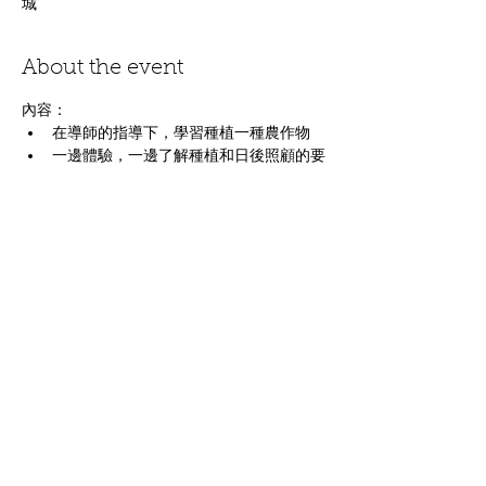
城
About the event
內容：
在導師的指導下，學習種植一種農作物
一邊體驗，一邊了解種植和日後照顧的要
點
善用餘暇，放鬆身心，體驗都市農耕的樂
趣
適合沒有種植經驗、生活繁忙的都市人
基本種植知識包括播種、分株、澆水、修
剪等
Show More
Share this event