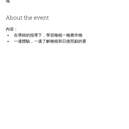
城
About the event
內容：
在導師的指導下，學習種植一種農作物
一邊體驗，一邊了解種植和日後照顧的要
點
善用餘暇，放鬆身心，體驗都市農耕的樂
趣
適合沒有種植經驗、生活繁忙的都市人
基本種植知識包括播種、分株、澆水、修
剪等
Show More
Share this event