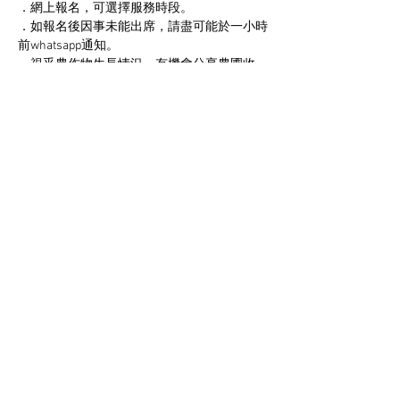
．網上報名，可選擇服務時段。
．如報名後因事未能出席，請盡可能於一小時
前whatsapp通知。
．視乎農作物生長情況，有機會分享農圃收
成。
．To assist in daily farm work, includes 
farming, site operation and event
．Register online. Choose time slot
Show More
Share this event
K-Farm 20-23
K-Farm 23-25
© 2025 by K-Farm. Operated by Rough C Limited (NGO)