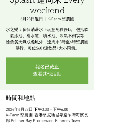
Splash 逢周末 Every
weekend
6月23日週日
  |  
K-Farm 堅農圃
水之樂：多個消暑水上玩意免費任玩，包括吹
氣泳池、滑水道、噴水池、吹氣不倒翁等
除惡劣天氣或颱風外，逢周末3時至6時堅農圃
舉行。每位$60 (連飲品) 大小同價。
報名已截止
查看其他活動
時間和地點
2024年6月23日 下午3:00 – 下午6:00
K-Farm 堅農圃, 香港堅尼地城卑路乍灣海濱長
廊 Belcher Bay Promenade, Kennedy Town