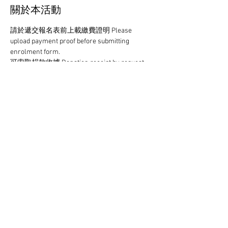
關於本活動
請於遞交報名表前上載繳費證明 Please 
upload payment proof before submitting 
enrolment form.
可索取捐款收據 Donation receipt by request.
歡迎額外捐款 Extra donation welcome.
付款方法 Payment Method： 
轉數快 FPS: 160003901
轉帳Transfer：集友銀行 Chiyu Bank 
03973620044400 (Rough C Limited)
顯示更多
分享此活動