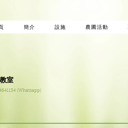
頁
簡介
設施
農圃活動
教室
1134 (Whatsapp)