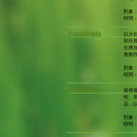
對象
時間
自然創作體驗
以大
和欣
生將
會創
對象
時間
芳香生活體驗
善用
性、
品，
對象
時間：