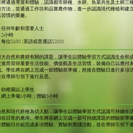
者將通過導賞和體驗，認識都市耕種、水耕、魚菜共生及土耕三
種方法，並通過工作坊和品嘗農作物，進一步認識現代種植和建
活習慣的樂趣。
：任何年齡和需要人士
2小時
：每位$180 (英語或普通話$200)
與大自然和農耕有關的課題，讓學生以體驗學習方式認識生命和
從進而習得重要生活技能、價值觀及生活習慣，裝備自己以應付
戰。學生將在網上完成一節體驗前準備，然後在體驗日進行多項
並在導師引領下進行反思。
：幼稚園以上學生
：網上準備1小時；體驗3小時
自然和現代耕種為切入點，讓學生以體驗學習方式認識可持續生
和在日常的應用。學生將在網上完成一節可持續課題的體驗前準
在體驗日分組完成多項體驗、實驗和實踐活動，並在導師引領下
。