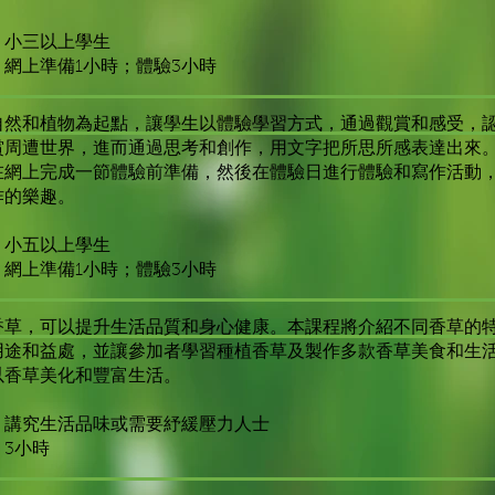
：小三以上學生
：網上準備1小時；體驗3小時
自然和植物為起點，讓學生以體驗學習方式，通過觀賞和感受，
賞周遭世界，進而通過思考和創作，用文字把所思所感表達出來
在網上完成一節體驗前準備，然後在體驗日進行體驗和寫作活動
作的樂趣。
：小五以上學生
：網上準備1小時；體驗3小時
香草，可以提升生活品質和身心健康。本課程將介紹不同香草的
用途和益處，並讓參加者學習種植香草及製作多款香草美食和生
以香草美化和豐富生活。
：講究生活品味或需要紓緩壓力人士
3小時