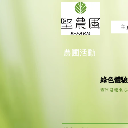
主
農圃活動
綠色體驗
查詢及報名 6464