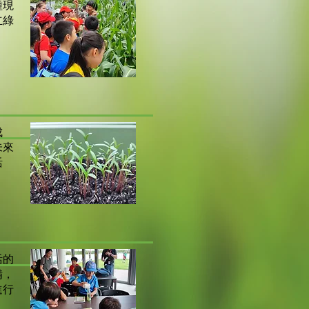
種現
立綠
成
未來
活
活的
備，
進行