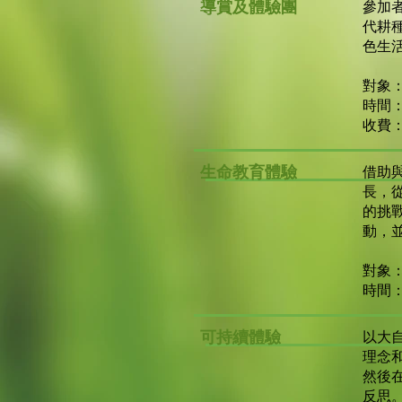
導賞及體驗團
參加
代耕
色生
對象
時間：
​收費
生命教育體驗
借助
長，
的挑
動，
對象
時間
可持續體驗
以大
理念
然後
反思