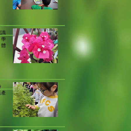
認識
。學
，體
特
活產