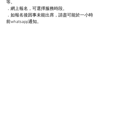
等。
．網上報名，可選擇服務時段。
．如報名後因事未能出席，請盡可能於一小時
前whatsapp通知。
．視乎農作物生長情況，有機會分享農圃收
成。
．To assist in daily farm work, includes 
farming, site operation and event
．Register online. Choose time slot
顯示更多
分享此活動
K-Farm 20-23
K-Farm 23-25